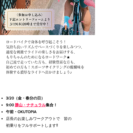
ロードバイクで身体を呼び起こそう！
気持ち良いリズムでベースづくりを楽しみつつ、
適度な刺激でライドの楽しさをお届けする、
もりちゃんのためになるロードワーク★
自己流で走っていた方も、経験豊富な方も、
初めての方も！スポーツサイクリングの醍醐味を
体験する濃厚なライドへ出かけましょう♪
3/20（金・春分の日）
9:00
勝山・ナチュラル
集合！​
午前・OKUTOPIA​
​店長のお楽しみワークアウトで 皆の
初乗りをフルサポートします‼︎