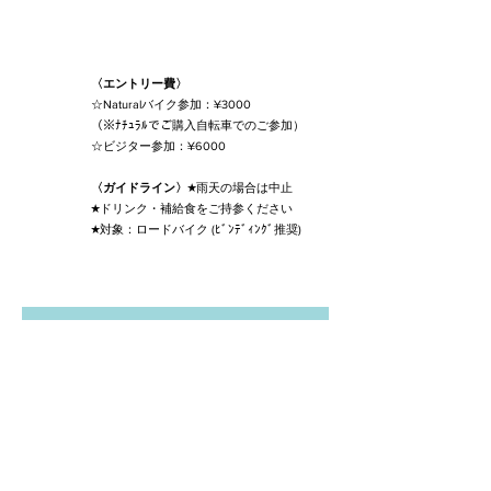
〈エントリー費〉
☆Naturalバイク参加：¥3000
​（※ﾅﾁｭﾗﾙでご購入自転車でのご参加）
☆ビジター参加：¥6000
​〈ガイドライン〉
★雨天の場合は中止
★ドリンク・補給食をご持参ください
​★対象：ロードバイク (ﾋﾞﾝﾃﾞｨﾝｸﾞ推奨)
​〈エントリーフォーム〉
メールアドレス
お名前